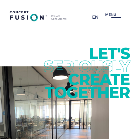
MENU
EN
LET'S
SERIOUSLY
CREATE
TOGETHER