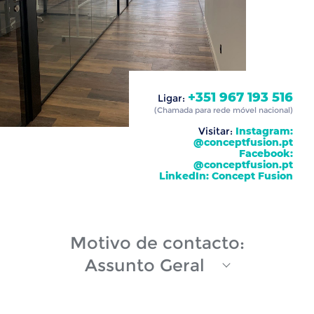
+351 967 193 516
Ligar:
(Chamada para rede móvel nacional)
Visitar:
Instagram:
@conceptfusion.pt
Facebook:
@conceptfusion.pt
LinkedIn: Concept Fusion
Motivo de contacto:
Assunto Geral