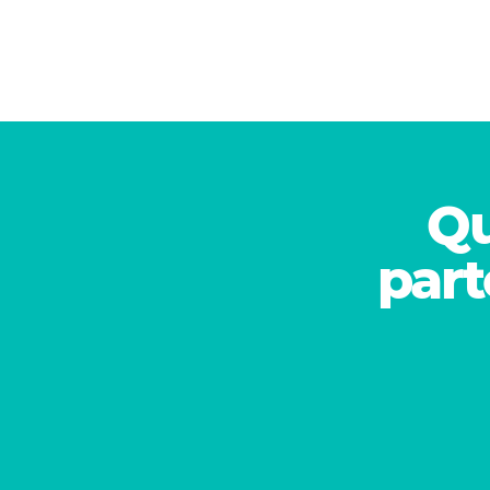
Qu
part