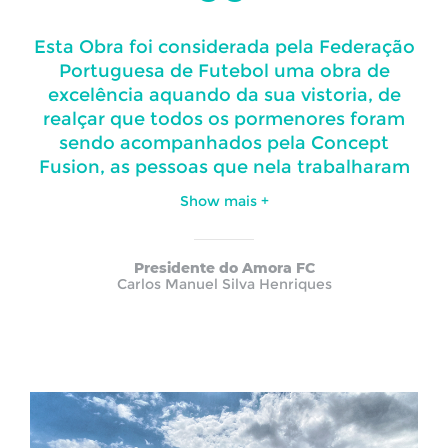
Esta Obra foi considerada pela Federação
Portuguesa de Futebol uma obra de
excelência aquando da sua vistoria, de
realçar que todos os pormenores foram
sendo acompanhados pela Concept
Fusion, as pessoas que nela trabalharam
mostraram uma competência muito
Show
mais
+
grande não só com o visualmente
acessível, como também com todos os
pormenores menos acessíveis a olho nu, o
Presidente do Amora FC
Carlos Manuel Silva Henriques
seu pessoal revelou-se com muito agrado,
excelentes profissionais, muito ligados ao
compromisso das datas de execução.
Pode – se considerar que é uma Empresa
com ideias inovadoras com pessoal
competente e jovem, não descurando
qualquer pormenor seja ele de estética ou