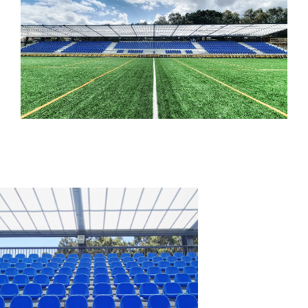
de suporte e precaução para eventual
anomalia, desde as drenagens até á
consolidação do Solo e encaminhamento
de águas pluviais, compactação das
terras.
A obra demonstrou profissionalismo da
Concept Fusion e o empenho acima da
média.