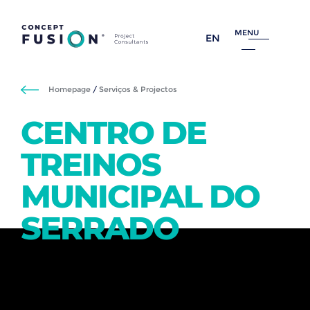
MENU
EN
Homepage
/
Serviços & Projectos
CENTRO DE
TREINOS
MUNICIPAL DO
SERRADO