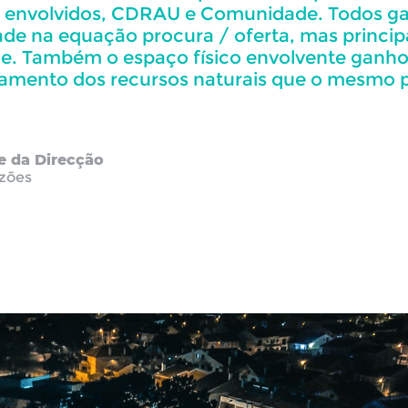
s envolvidos, CDRAU e Comunidade. Todos 
de na equação procura / oferta, mas princi
e. Também o espaço físico envolvente ganho
amento dos recursos naturais que o mesmo p
e da Direcção
zões