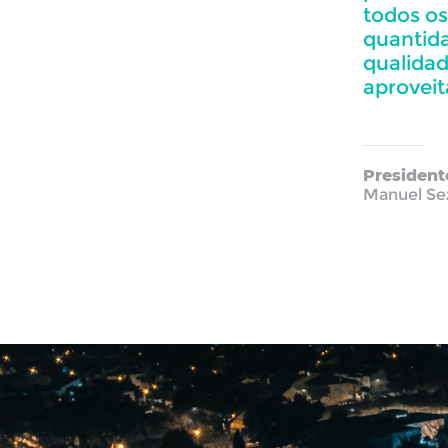
todos o
quantida
qualidad
aproveit
President
Manuel Se