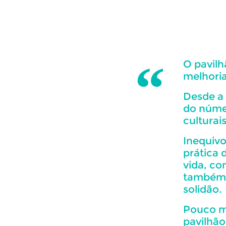
O pavilh
melhoria
Desde a 
do númer
culturai
Inequiv
prática 
vida, co
também 
solidão.
Pouco ma
pavilhão