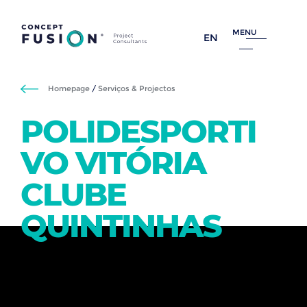
MENU
EN
Homepage
/
Serviços & Projectos
POLIDESPORTI
VO VITÓRIA
CLUBE
QUINTINHAS