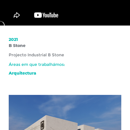
2021
B Stone
Projecto Industrial B Stone
Áreas em que trabalhámos:
Arquitectura