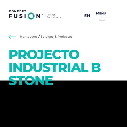
MENU
EN
Homepage
/
Serviços & Projectos
PROJECTO
INDUSTRIAL B
STONE