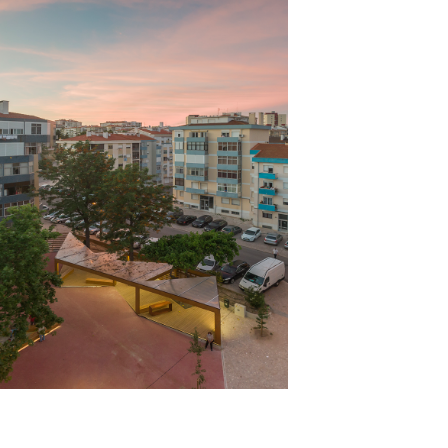
noutros seus trabalhos, uma notável
sensibilidade aos temas com que hoje em
dia a disciplina arquitectónica
acentuadamente se confronta.
Explorando o seu potencial mobilizador,
este estúdio tem produzido obras de
referência que, de forma qualificada e
manifesta, traduzem o compromisso ético
e sócio-ambiental da arquitectura
perante os desafios que a cidade
contemporânea coloca.