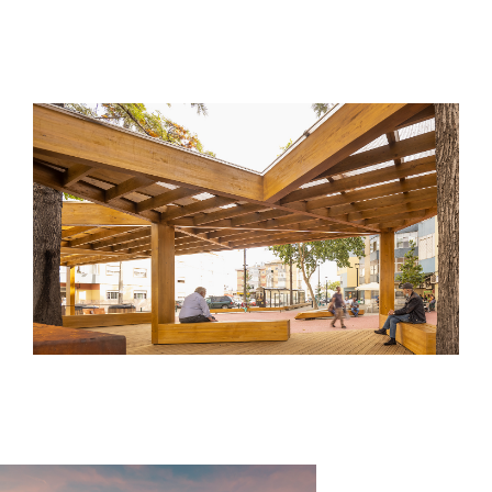
múltiplos bancos, assim definindo uma
praça que integra as árvores já existentes
no sítio, numa expressão que se mostra
atenta, também, a questões de natureza
ambiental.
Gostaria aqui de sublinhar que é uma
intervenção cuja importância se exprime
em múltiplos níveis: de facto, para além
da sua evidente qualidade arquitectónica,
é ainda de salientar a valorização que
indubitavelmente traz ao contexto social
e urbano em que se implanta, ao criar um
momento agregador na intensa, e tensa,
vida urbana local, onde que sítios como
este se revelam muito significativos no
resgate do espaço público em favor da
qualidade da vida coletiva.
A Concept Fusion demonstra, neste e