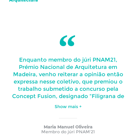
Arquitectura
Enquanto membro do júri PNAM21,
Prémio Nacional de Arquitetura em
Madeira, venho reiterar a opinião então
expressa nesse coletivo, que premiou o
trabalho submetido a concurso pela
Concept Fusion, designado “Filigrana de
Madeira”.
Show
mais
+
“Filigrana de Madeira” apresenta-se como
uma ampla pérgula em madeira, uma
Maria Manuel Oliveira
estrutura leve que se prolonga em
Membro do júri PNAM'21