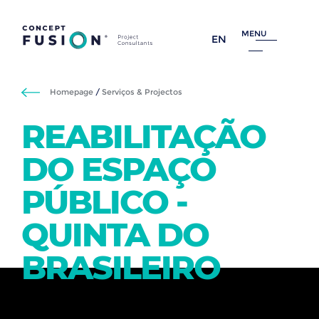
MENU
EN
Homepage
/
Serviços & Projectos
REABILITAÇÃO
DO ESPAÇO
PÚBLICO -
QUINTA DO
BRASILEIRO