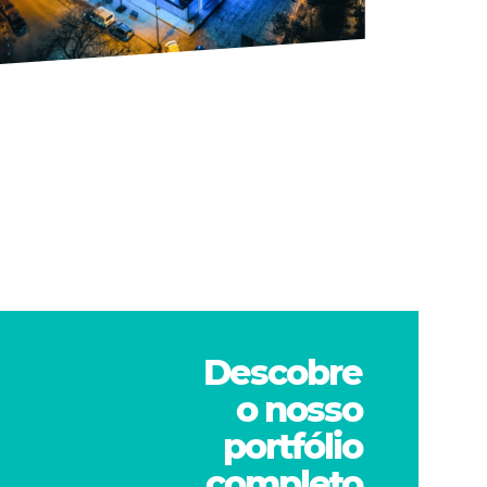
Descobre
o
nosso
portfólio
completo