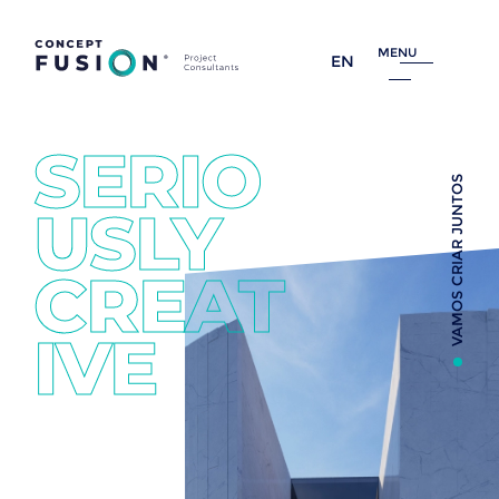
MENU
EN
SERIO
VAMOS CRIAR JUNTOS
USLY
CREAT
IVE